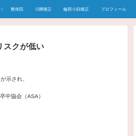
整体院
O脚矯正
輪郭小顔矯正
プロフィール
リスクが低い
とが示され、
卒中協会（ASA）
』