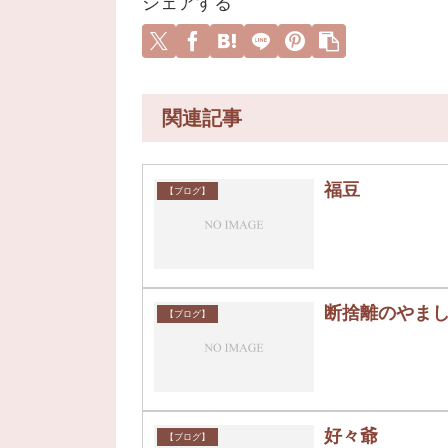
シェアする
関連記事
福豆
【ブログ】
断捨離のやま
【ブログ】
好々爺
【ブログ】