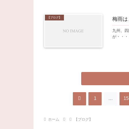
【ブログ】
梅雨は
九州、四
が・・・
前
1
…
15
へ
ホーム
【ブログ】