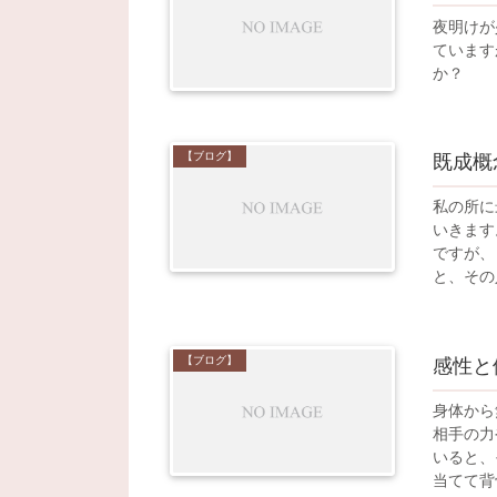
夜明けが
ています
か？
【ブログ】
既成概
私の所に
いきます
ですが、
と、その
【ブログ】
感性と
身体から
相手の力
いると、
当てて背