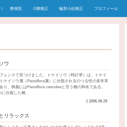
整体院
O脚矯正
輪郭小顔矯正
プロフィール
ソウ
フェンスで見つけました。トケイソウ（時計草）は、トケイ
トケイソウ属（Passiflora属）に分類されるのつる性の多年草
り、狭義にはPassiflora caeruleaと言う種の和名である。
に分裂した雌...
2006.09.29
とリラックス
秋らしくなって来ましたがいかがお過ごしでしょうか？9月