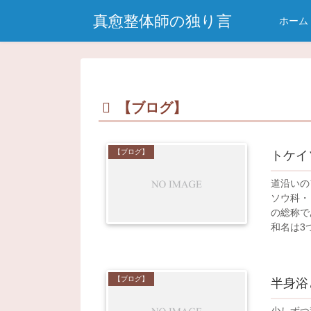
真愈整体師の独り言
ホーム
【ブログ】
【ブログ】
トケイ
道沿いの
ソウ科・
の総称であ
和名は3つ
【ブログ】
半身浴
少しずつ