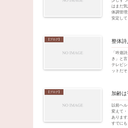
はまだ気
体調管理
安定して
【ブログ】
整体詩
「吟遊詩
き」と言
テレビシ
ットだそ
【ブログ】
加齢は
以前ヘル
変えて・
あります
すでにも