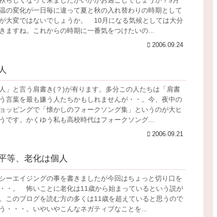
温の変化が一日毎に違って夏と秋の入れ替わりの時期として
が大変ではないでしょうか。 10月になる気候としては大分
きますね。これからの時期に一番気をつけたいの...
2006.09.24
人
人」と言う肩書き(？)が有ります。多分この人たちは「肩書
う言葉を最も嫌う人たちかもしれませんが・・。今、夜中の
ョッピングで「懐かしのフォークソング集」というのが大ヒ
うです。かくゆう私も高校時代はフォークソング...
2006.09.21
平等、老化は個人
シーエイジングの事を書きましたが今回はちょっと切り口を
・・。 怖いことに老化は11歳から始まっているという説が
。このブログを読む方の多くは11歳を超えていると思うので
う・・・。いやいやこんなネガティブなことを...