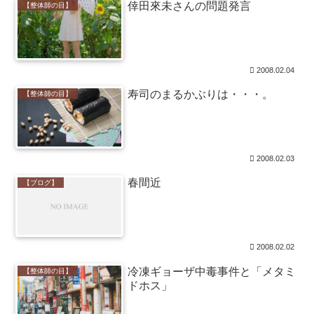
倖田來未さんの問題発言
【整体師の目】
2008.02.04
寿司のまるかぶりは・・・。
【整体師の目】
2008.02.03
春間近
【ブログ】
2008.02.02
冷凍ギョーザ中毒事件と「メタミ
【整体師の目】
ドホス」