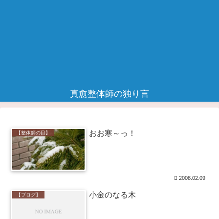
真愈整体師の独り言
おお寒～っ！
【整体師の目】
2008.02.09
小金のなる木
【ブログ】